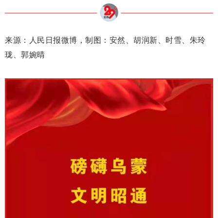
来源：人民日报微博，制图：安然、胡润新、时雪、朱玲
珑、郭婉晴