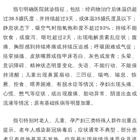
指引明确医院就诊指征，包括：经药物治疗后体温仍超
过38.5摄氏度，并持续超过3天，或体温35摄氏度及以下；
静息状态下，吸空气时指氧饱和度不超过93%；持续不能
饮食，或腹泻、呕吐超过2天，出现电解质紊乱症状；腹
痛、胸部感到持续疼痛或持续压迫感；呼吸困难或气促；
痉挛抽搐、皮肤嘴唇或指甲床苍白、灰色或发青；头晕、
意识障碍、精神状态明显变化、失语、不能行动、不能保
持清醒；儿童出现鼻翼扇动、三凹征、喘鸣、喘息、惊
厥、拒食、喂养困难、有脱水症等情况；孕妇出现头痛、
心慌、憋气等症状，或出现腹痛、胎动异常、阴道出血或
流液等情况；原有基础疾病等明显加重。
指引特别对老人、儿童、孕产妇三类特殊人群作出重点
提示。老年人感染新冠病毒后，症状通常不典型，部分患
者只有低热甚至不发热，但容易出现病情迅速恶化及进