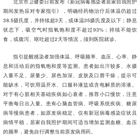
北京市卫健委日前发布《新冠病毒感染者居家自我照护
期间发热应对专家指引》，明确经药物治疗后体温仍超过
38.5摄氏度，并持续超3天，或体温35摄氏度及以下；静息
状态下，吸空气时指氧饱和度不超过93%；持续不能饮
食，或腹泻、呕吐超过2天等情况，须到医院就诊。
指引提醒感染者加强体温、呼吸频率、血压、心率、静
息和活动后的指氧饱和度等监测。患者如出汗较多、水摄
入量不足、尿量少、尿色加深、皮肤及口唇干燥，提示可
能缺水，可饮用温开水、口服补液盐或含电解质的溶液。
对于有心脏相关基础疾病如心衰者，推荐小口慢饮，注意
平衡每日出入量。患有心脑血管病、呼吸系统疾病、糖尿
病等慢病患者，如原发病稳定、仅有新冠病毒感染症状且
病情平稳，居家自我照护期间可适当增加监测血糖、血压
的频率，避免自行调整当前原发病用药。