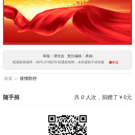
审核：谭光吉 责任编辑：单娟
昭通新闻报料：0870-2158276 昭通新闻网，未经授权不得转载
举报
标签 >>
疫情防控
共
人次，捐赠了￥
0
元
随手捐
0