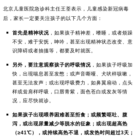
北京儿童医院急诊科主任王荃表示，儿童感染新冠病毒
后，家长一定要关注孩子的以下几个方面：
首先是精神状况
，如果孩子精神差，嗜睡，或者烦躁
不安，难于安抚，呻吟，甚至出现精神状态改变、意
识障碍或者抽搐等，都要及时就医。
另外，要注意观察孩子的呼吸情况
，如果孩子呼吸加
快，出现喘息甚至发憋；或声音嘶哑、犬吠样咳嗽，
甚至无法发声；或出现呼吸费力，如鼻翼扇动，点头
样或耸肩样呼吸，口唇青紫，面色苍白或发灰等情
况，应尽快就诊。
如果孩子出现喂养困难甚至拒食
；或频繁呕吐、腹
泻，或出现尿量减少等脱水的征象；或出现超高热
（≥41℃），或持续高热不退，或发热时间超过3
天；