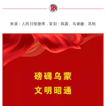
来源：人民日报微博，策划：陈露、马睿姗、巩晗