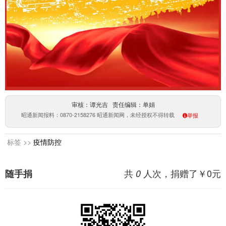
审核：谭光吉 责任编辑：单娟
昭通新闻报料：0870-2158276 昭通新闻网，未经授权不得转载
举报
标签 >>
疫情防控
共
人次，捐赠了￥
0
元
随手捐
0