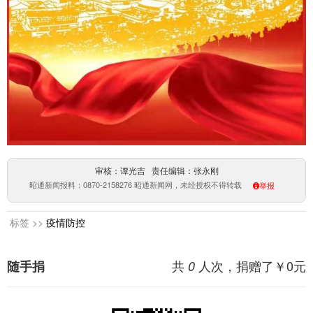
审核：谭光吉 责任编辑：张永刚
昭通新闻报料：0870-2158276 昭通新闻网，未经授权不得转载
举报
标签 >>
疫情防控
共
人次，捐赠了￥
0
元
随手捐
0