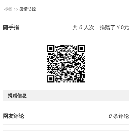
标签 >>
疫情防控
共
人次，捐赠了￥
0
元
随手捐
0
捐赠信息
条评论
网友评论
0