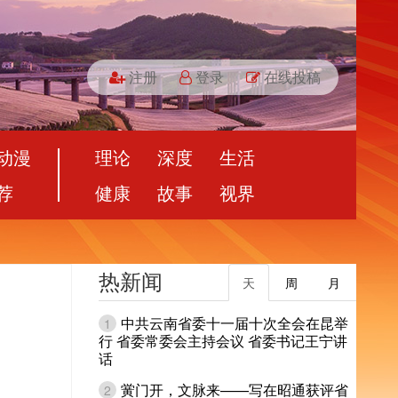
注册
登录
在线投稿
动漫
理论
深度
生活
荐
健康
故事
视界
热新闻
天
周
月
中共云南省委十一届十次全会在昆举
1
行 省委常委会主持会议 省委书记王宁讲
话
黉门开，文脉来——写在昭通获评省
2