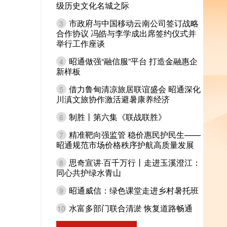
级历史文化名城之际
市政府与中国移动云南公司签订战略
3
合作协议 冯皓与李学成出席签约仪式并
举行工作座谈
昭通做强“融信服”平台 打造金融惠企
4
新样板
借力鲁甸清凉旅居联谊盛会 昭通深化
5
川滇文旅协作激活避暑康养经济
制胜丨第六集《联战联胜》
6
精准靶向强监管 稳价惠民护民生——
7
昭通规范市场价格秩序护航高质量发展
思奇宣讲·百千万行丨走进玉溪澄江：
8
同心共护绿水青山
昭通威信：绿色课堂走进乡村暑托班
9
水富多部门联合清淤 恢复道路畅通
10