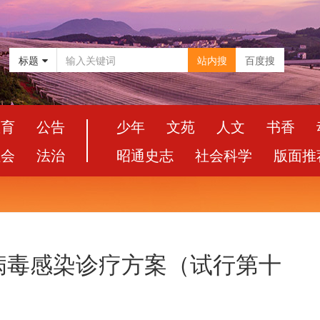
标题
站内搜
百度搜
教育
公告
少年
文苑
人文
书香
社会
法治
昭通史志
社会科学
版面推
病毒感染诊疗方案（试行第十