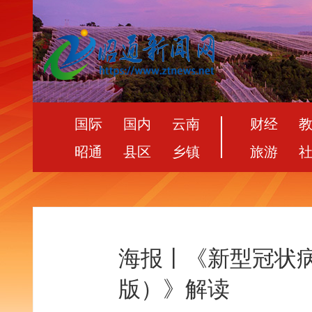
国际
国内
云南
财经
昭通
县区
乡镇
旅游
海报丨《新型冠状
版）》解读