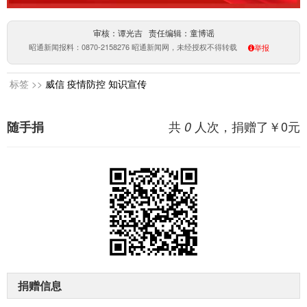
审核：谭光吉 责任编辑：童博谣
昭通新闻报料：0870-2158276 昭通新闻网，未经授权不得转载
举报
标签 >>
威信
疫情防控
知识宣传
共
人次，捐赠了￥
0
元
随手捐
0
捐赠信息