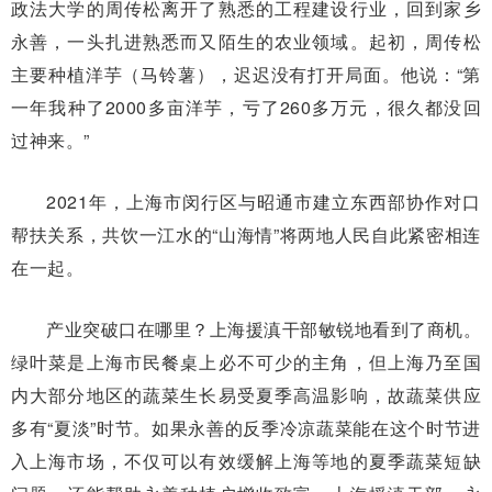
政法大学的周传松离开了熟悉的工程建设行业，回到家乡
永善，一头扎进熟悉而又陌生的农业领域。起初，周传松
主要种植洋芋（马铃薯），迟迟没有打开局面。他说：“第
一年我种了2000多亩洋芋，亏了260多万元，很久都没回
过神来。”
2021年，上海市闵行区与昭通市建立东西部协作对口
帮扶关系，共饮一江水的“山海情”将两地人民自此紧密相连
在一起。
产业突破口在哪里？上海援滇干部敏锐地看到了商机。
绿叶菜是上海市民餐桌上必不可少的主角，但上海乃至国
内大部分地区的蔬菜生长易受夏季高温影响，故蔬菜供应
多有“夏淡”时节。如果永善的反季冷凉蔬菜能在这个时节进
入上海市场，不仅可以有效缓解上海等地的夏季蔬菜短缺