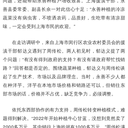
问题，还能帮助永善种植户增收致富。上海援滇干部，永
善县委常委、副县长佘一对此信心十足：“永善种植的冷凉
蔬菜没有病虫害，不喷洒农药，品质好，生吃带有清凉甜
味，一定会受到上海市民的欢迎。”
在走访调研中，来自上海市闵行区农业农村委员会的援
滇干部郁达义遇到了周传松。两人初见时，郁达义提了两
个问题：“有没有得到政府的支持？有没有请政府帮忙找销
路？”回答都是否定的。围绕蔬菜种植，郁达义与周传松谈
起了生产技术、市场以及品牌理念。当时，永善不少人都
在种洋芋。洋芋在本地市场价格和销路还可以，但销往东
部市场的话，价格并不占优，缺乏竞争力，必须调整。
依托东西部协作的有力支持，周传松转变种植模式，难
题得到解决。“2022年开始种植牛心甘蓝，没想到竟然卖了
2000多万元，其中销往上海的就有1000多万元。”周传松满