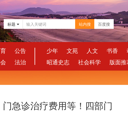
标题
站内搜
百度搜
教育
公告
少年
文苑
人文
书香
社会
法治
昭通史志
社会科学
版面推
、门急诊治疗费用等！四部门