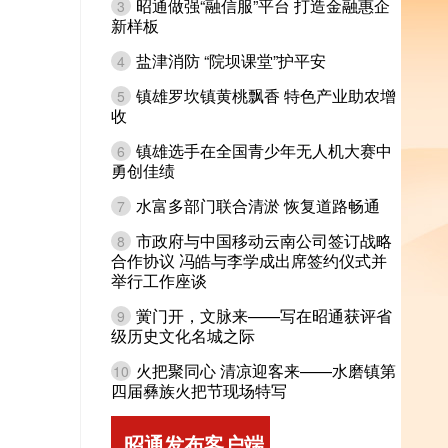
昭通做强“融信服”平台 打造金融惠企
3
新样板
盐津消防 “院坝课堂”护平安
4
镇雄罗坎镇黄桃飘香 特色产业助农增
5
收
镇雄选手在全国青少年无人机大赛中
6
勇创佳绩
水富多部门联合清淤 恢复道路畅通
7
市政府与中国移动云南公司签订战略
8
合作协议 冯皓与李学成出席签约仪式并
举行工作座谈
黉门开，文脉来——写在昭通获评省
9
级历史文化名城之际
火把聚同心 清凉迎客来——水磨镇第
10
四届彝族火把节现场特写
昭通发布客户端