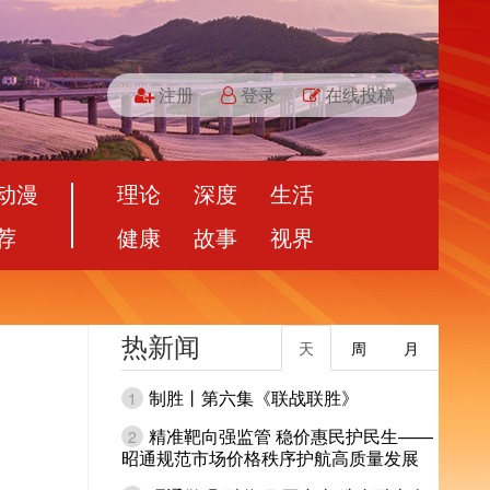
注册
登录
在线投稿
动漫
理论
深度
生活
荐
健康
故事
视界
热新闻
天
周
月
制胜丨第六集《联战联胜》
1
精准靶向强监管 稳价惠民护民生——
2
昭通规范市场价格秩序护航高质量发展