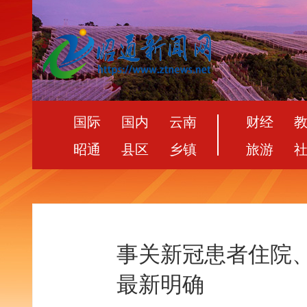
国际
国内
云南
财经
昭通
县区
乡镇
旅游
事关新冠患者住院
最新明确