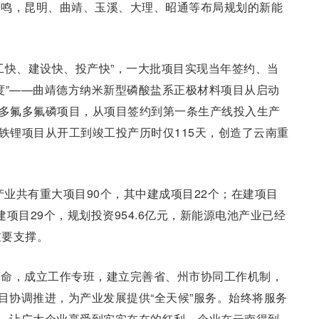
轰鸣，昆明、曲靖、玉溪、大理、昭通等布局规划的新能
工快、建设快、投产快”，一大批项目实现当年签约、当
度”——曲靖德方纳米新型磷酸盐系正极材料项目从启动
、多氟多氟磷项目，从项目签约到第一条生产线投入生产
酸铁锂项目从开工到竣工投产历时仅115天，创造了云南重
产业共有重大项目90个，其中建成项目22个；在建项目
建项目29个，规划投资954.6亿元，新能源电池产业已经
重要支撑。
革命，成立工作专班，建立完善省、州市协同工作机制，
项目协调推进，为产业发展提供“全天候”服务。始终将服务
施，让广大企业享受到实实在在的红利，企业在云南得到