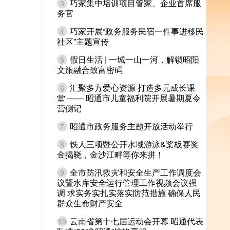
巧家集中培训项目管家、企业首席服
3
务官
巧家开展“政务服务民宿一件事进移民
4
社区”主题宣传
假日生活 | 一城一山一河，解锁昭阳
5
文旅融合致富密码
汇聚多方爱心资源 打造多元成长课
6
堂 —— 昭通市儿童福利院开展暑期夏令
营侧记
昭通市政务服务主题开放活动举行
7
铁人三项暨公开水域游泳&桨板赛奖
8
金揭晓，金沙江畔等你来拼！
全市防汛救灾和安全生产工作调度会
9
议暨水库安全运行管理工作视频会议强
调 求实务实扎实落实防范措施 确保人民
群众生命财产安全
云南省第十七届运动会开幕 昭通代表
10