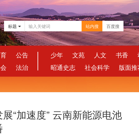
标题
站内搜
百度搜
教育
公告
少年
文苑
人文
书香
社会
法治
昭通史志
社会科学
版面推
展“加速度” 云南新能源电池
番