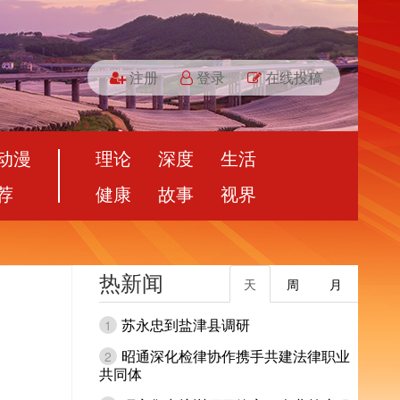
注册
登录
在线投稿
动漫
理论
深度
生活
荐
健康
故事
视界
热新闻
天
周
月
苏永忠到盐津县调研
1
昭通深化检律协作携手共建法律职业
2
共同体