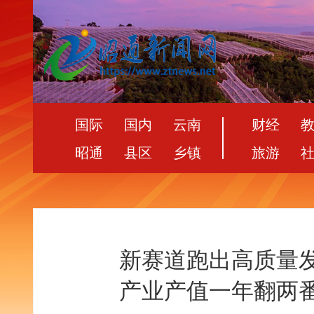
国际
国内
云南
财经
昭通
县区
乡镇
旅游
新赛道跑出高质量发
产业产值一年翻两