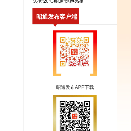
队携“20℃昭通”惊艳亮相
昭通发布客户端
昭通发布APP下载