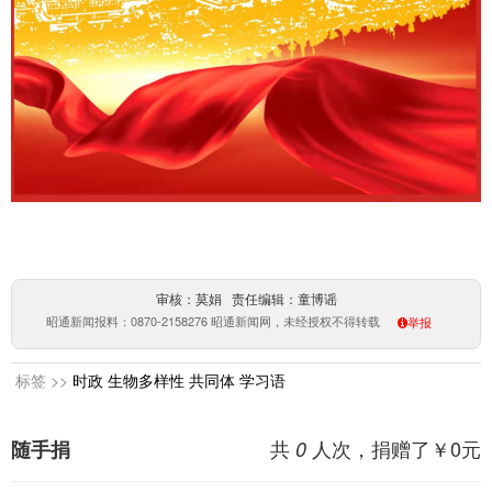
审核：莫娟 责任编辑：童博谣
昭通新闻报料：0870-2158276 昭通新闻网，未经授权不得转载
举报
标签 >>
时政
生物多样性
共同体
学习语
共
人次，捐赠了￥
0
元
随手捐
0