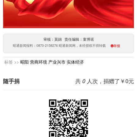
审核：莫娟 责任编辑：童博谣
昭通新闻报料：0870-2158276 昭通新闻网，未经授权不得转载
举报
标签 >>
昭阳
营商环境
产业兴市
实体经济
共
人次，捐赠了￥
0
元
随手捐
0