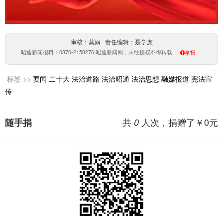
审核：莫娟 责任编辑：聂学虎
昭通新闻报料：0870-2158276 昭通新闻网，未经授权不得转载
举报
标签 >>
要闻
二十大
法治道路
法治昭通
法治思想
融媒报道
宪法宣
传
共
人次，捐赠了￥
0
元
随手捐
0