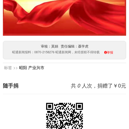
审核：莫娟 责任编辑：聂学虎
昭通新闻报料：0870-2158276 昭通新闻网，未经授权不得转载
举报
标签 >>
昭阳
产业兴市
共
人次，捐赠了￥
0
元
随手捐
0