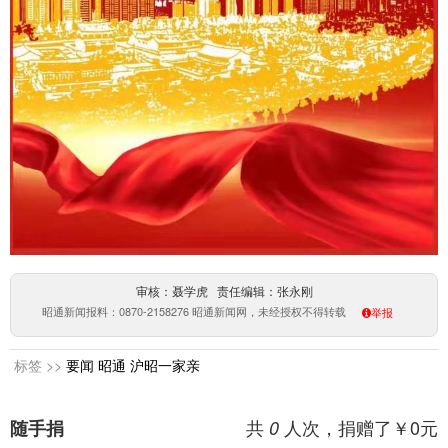
审核：聂学虎 责任编辑：张永刚
昭通新闻报料：0870-2158276 昭通新闻网，未经授权不得转载
举报
标签 >>
要闻
昭通
沪昭一家亲
共
人次，捐赠了￥
0
元
随手捐
0