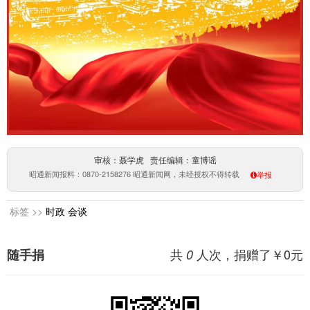
审核：聂学虎 责任编辑：童博谣
昭通新闻报料：0870-2158276 昭通新闻网，未经授权不得转载
举报
标签 >>
时政
会谈
共
人次，捐赠了￥
0
元
随手捐
0