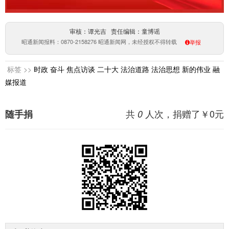
审核：谭光吉 责任编辑：童博谣
昭通新闻报料：0870-2158276 昭通新闻网，未经授权不得转载
举报
标签 >>
时政
奋斗
焦点访谈
二十大
法治道路
法治思想
新的伟业
融
媒报道
共
人次，捐赠了￥
0
元
随手捐
0