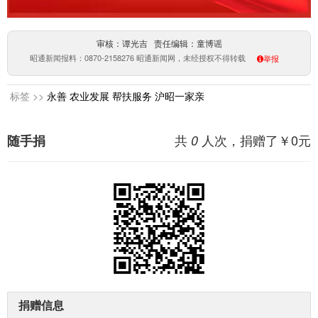
审核：谭光吉 责任编辑：童博谣
昭通新闻报料：0870-2158276 昭通新闻网，未经授权不得转载
举报
标签 >>
永善
农业发展
帮扶服务
沪昭一家亲
共
人次，捐赠了￥
0
元
随手捐
0
捐赠信息