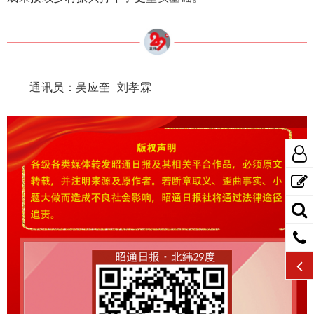
通讯员：吴应奎 刘孝霖