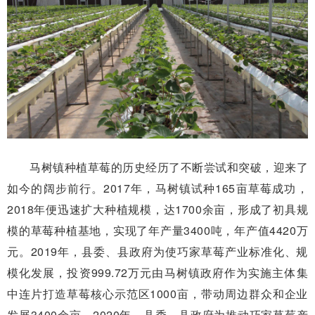
马树镇种植草莓的历史经历了不断尝试和突破，迎来了
如今的阔步前行。2017年，马树镇试种165亩草莓成功，
2018年便迅速扩大种植规模，达1700余亩，形成了初具规
模的草莓种植基地，实现了年产量3400吨，年产值4420万
元。2019年，县委、县政府为使巧家草莓产业标准化、规
模化发展，投资999.72万元由马树镇政府作为实施主体集
中连片打造草莓核心示范区1000亩，带动周边群众和企业
发展3400余亩。2020年，县委、县政府为推动巧家草莓产