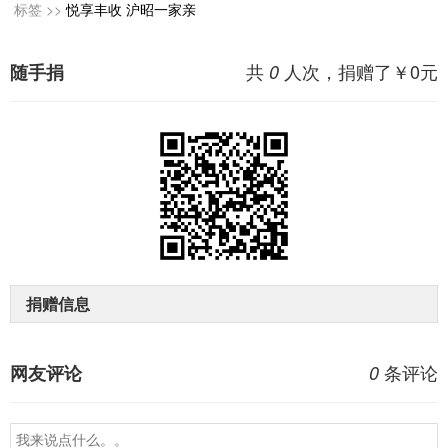
标签 >>
悦享丰收
沪昭一家亲
共
人次，捐赠了￥
0
元
随手捐
0
捐赠信息
条评论
网友评论
0