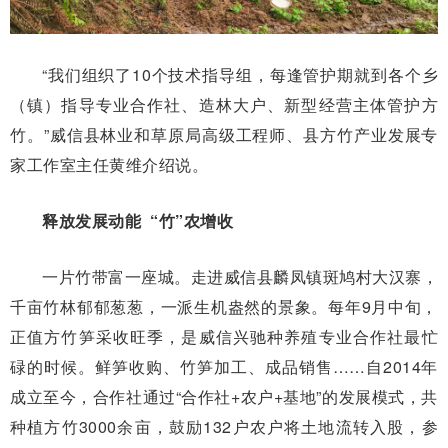
“我们组织了10个技术指导组，每逢管护期就到各个乡
（镇）指导专业合作社、造林大户、新型经营主体管护方
竹。”威信县林业和草原局高级工程师、县方竹产业发展专
家工作室主任黄维介绍说。
释放发展动能 “竹”农增收
一片竹带富一座城。走进威信县麟凤镇斑鸠村大汉寨，
千亩竹林郁郁葱葱，一派生机盎然的景象。每年9月中旬，
正值方竹笋采收旺季，是威信兴驰种养殖专业合作社最忙
碌的时候。鲜笋收购、竹笋加工、成品销售……自2014年
成立至今，合作社通过“合作社+农户+基地”的发展模式，共
种植方竹3000余亩，鼓励132户农户将土地流转入股，参