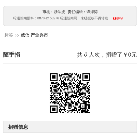
审核：聂学虎 责任编辑：谭泽涛
昭通新闻报料：0870-2158276 昭通新闻网，未经授权不得转载
举报
标签 >>
威信
产业兴市
共
人次，捐赠了￥
0
元
随手捐
0
捐赠信息