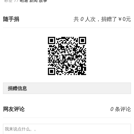
标签 >>
昭通
新闻
故事
共
人次，捐赠了￥
0
元
随手捐
0
捐赠信息
条评论
网友评论
0