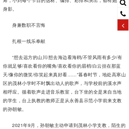
筹，小到每个节目的选材、编排、彩排和演出，都有她的
身影。
身兼数职不言悔
扎根一线乐奉献
“想去远方的山川/想去海边看海鸥/不管风雨有多少/有
你就足够/喜欢看你的嘴角/喜欢看你的眉梢/白云挂在那蓝
天/像你的微笑/你笑起来真好看……”暮春时节，地处高寒山
区的茂林小学时不时飘出动人的歌声，与学校前的溪水声
相呼应。循着歌声走进音乐教室，台下坐的全是来自当地
的学生，台上执教的教师正是从永善县示范小学前来支教
的孙朝敏。
2021年9月，孙朝敏主动申请到茂林小学支教，陌生的