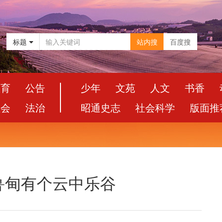
标题
站内搜
百度搜
教育
公告
少年
文苑
人文
书香
社会
法治
昭通史志
社会科学
版面推
鲁甸有个云中乐谷