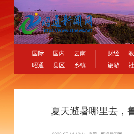
国际
国内
云南
财经
昭通
县区
乡镇
旅游
夏天避暑哪里去，
2022-07-14 10:11
来源：昭通新闻网