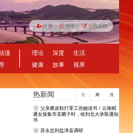
注册
登录
在线投稿
动漫
理论
深度
生活
荐
健康
故事
视界
热新闻
天
周
月
父亲擦皮鞋打零工供她读书！云南昭
1
通女孩集市卖菌子时，收到北大录取通知
书
苏永忠到盐津县调研
2