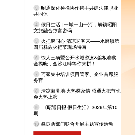
昭通深化检律协作携手共建法律职业
3
共同体
假日生活 | 一城一山一河，解锁昭阳
4
文旅融合致富密码
火把聚同心 清凉迎客来——水磨镇第
5
四届彝族火把节现场特写
铁人三项暨公开水域游泳&桨板赛奖
6
金揭晓，金沙江畔等你来拼！
巧家集中培训项目管家、企业首席服
7
务官
清凉避暑地·火热彝家情 昭通火把节晚
8
会火热上演
《昭通日报·假日生活》2026年第10
9
期
彝良两部门联合开展主题宣传活动
10