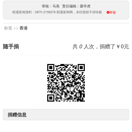
审核：马燕 责任编辑：聂学虎
昭通新闻报料：0870-2158276 昭通新闻网，未经授权不得转载
举报
标签 >>
香港
共
人次，捐赠了￥
0
元
随手捐
0
捐赠信息