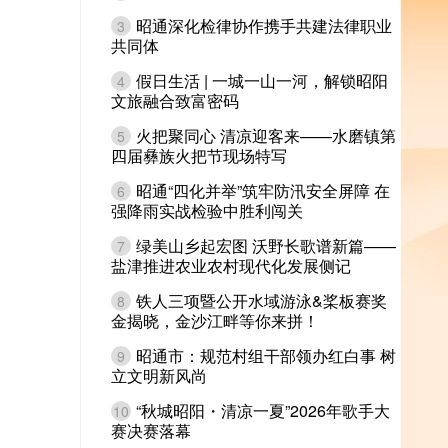
昭通深化检律协作携手共建法律职业
3
共同体
假日生活 | 一城一山一河，解锁昭阳
4
文旅融合致富密码
火把聚同心 清凉迎客来——水磨镇第
5
四届彝族火把节现场特写
昭通“四化并举”筑牢防汛安全屏障 在
6
强降雨实战检验中胜利闯关
绿美山乡起宏图 沃野长歌谱新篇——
7
盐津推进农业农村现代化发展侧记
铁人三项暨公开水域游泳&桨板赛奖
8
金揭晓，金沙江畔等你来拼！
昭通市：规范村组干部领办红白事 树
9
立文明新风尚
“秋城昭阳・清凉一夏”2026年歌手大
10
赛决赛落幕