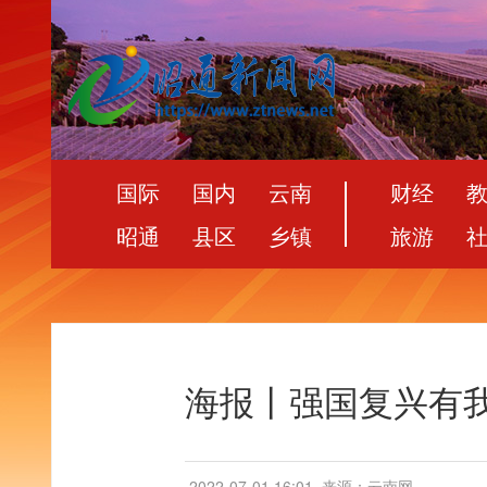
国际
国内
云南
财经
昭通
县区
乡镇
旅游
海报丨强国复兴有
2022-07-01 16:01
来源：云南网