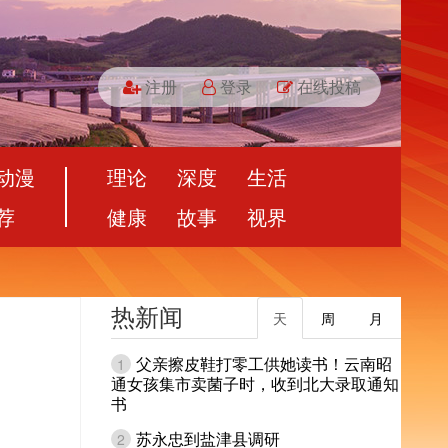
注册
登录
在线投稿
动漫
理论
深度
生活
荐
健康
故事
视界
热新闻
天
周
月
父亲擦皮鞋打零工供她读书！云南昭
1
通女孩集市卖菌子时，收到北大录取通知
书
苏永忠到盐津县调研
2