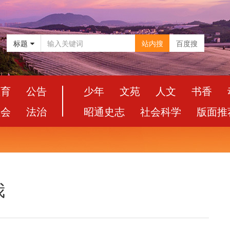
标题
站内搜
百度搜
教育
公告
少年
文苑
人文
书香
社会
法治
昭通史志
社会科学
版面推
我