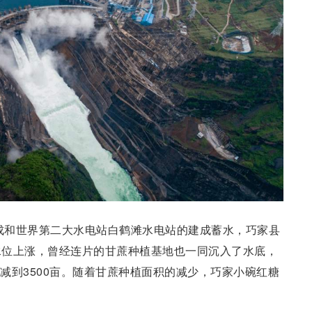
完成和世界第二大水电站白鹤滩水电站的建成蓄水，巧家县
水位上涨，曾经连片的甘蔗种植基地也一同沉入了水底，
锐减到3500亩。随着甘蔗种植面积的减少，巧家小碗红糖