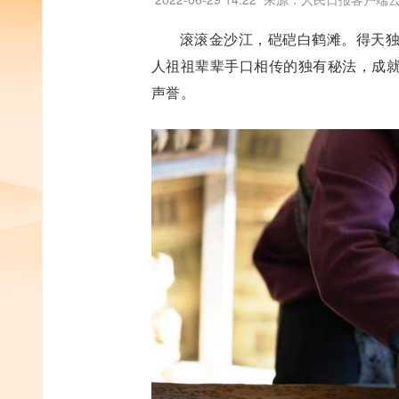
滚滚金沙江，硙硙白鹤滩。得天
人祖祖辈辈手口相传的独有秘法，成
声誉。