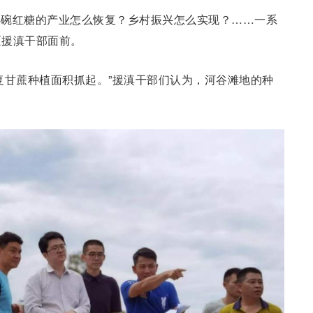
小碗红糖的产业怎么恢复？乡村振兴怎么实现？……一系
区援滇干部面前。
复甘蔗种植面积抓起。”援滇干部们认为，河谷滩地的种
。