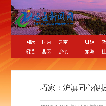
国际
国内
云南
财经
昭通
县区
乡镇
旅游
巧家：沪滇同心促振
2022-06-29 14:22
来源：人民日报客户端