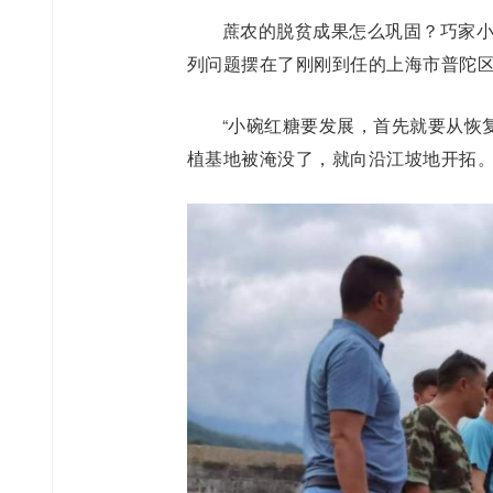
蔗农的脱贫成果怎么巩固？巧家
列问题摆在了刚刚到任的上海市普陀
“小碗红糖要发展，首先就要从恢
植基地被淹没了，就向沿江坡地开拓