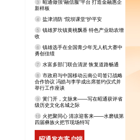
昭通做强“融信服”平台 打造金融惠企
3
新样板
盐津消防 “院坝课堂”护平安
4
镇雄罗坎镇黄桃飘香 特色产业助农增
5
收
镇雄选手在全国青少年无人机大赛中
6
勇创佳绩
水富多部门联合清淤 恢复道路畅通
7
市政府与中国移动云南公司签订战略
8
合作协议 冯皓与李学成出席签约仪式并
举行工作座谈
黉门开，文脉来——写在昭通获评省
9
级历史文化名城之际
火把聚同心 清凉迎客来——水磨镇第
10
四届彝族火把节现场特写
昭通发布客户端