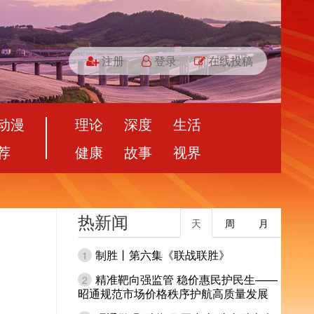
注册
登录
在线投稿
动漫
理论
深度
生活
荐
健康
故事
视界
热新闻
天
周
月
制胜丨第六集《联战联胜》
1
精准靶向强监管 稳价惠民护民生——
2
昭通规范市场价格秩序护航高质量发展