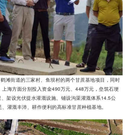
白鹤滩街道的三家村、鱼坝村的两个甘蔗基地项目，同时
。上海方面分别投入资金490万元、448万元，垒筑石埂
、架设光伏提水灌溉设施、铺设沟渠灌溉体系14.5公
充足、灌溉丰沛、耕作便利的高标准甘蔗种植基地。