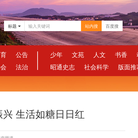
标题
站内搜
百度搜
教育
公告
少年
文苑
人文
书香
社会
法治
昭通史志
社会科学
版面推
兴 生活如糖日日红
云南频道