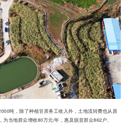
2000吨，除了种植甘蔗务工收入外，土地流转费也从原
·年，为当地群众增收80万元/年，惠及脱贫群众862户、