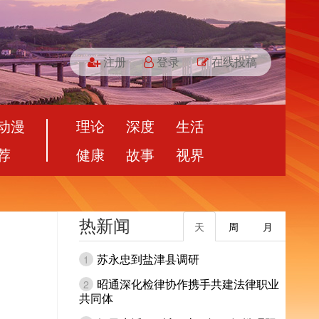
注册
登录
在线投稿
动漫
理论
深度
生活
荐
健康
故事
视界
热新闻
天
周
月
苏永忠到盐津县调研
1
昭通深化检律协作携手共建法律职业
2
共同体