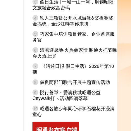
假日生活 | 一城一山一河，解锁昭阳
3
文旅融合致富密码
铁人三项暨公开水域游泳&桨板赛奖
4
金揭晓，金沙江畔等你来拼！
巧家集中培训项目管家、企业首席服
5
务官
清凉避暑地·火热彝家情 昭通火把节晚
6
会火热上演
《昭通日报·假日生活》2026年第10
7
期
彝良两部门联合开展主题宣传活动
8
悦行善举・爱满秋城昭通公益
9
Citywalk打卡活动圆满落幕
昭通各族少年同心研学石榴花开浸润
10
童心
昭通发布客户端