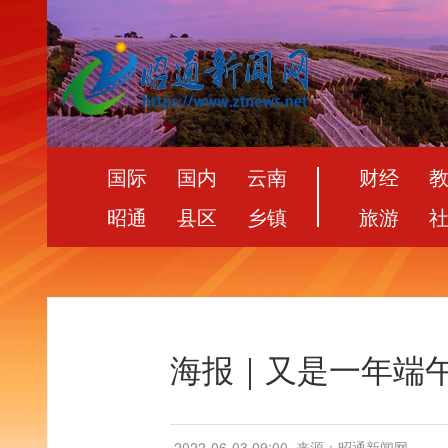
国际
国内
云南
财经
昭通
县区
乡镇
旅游
海报｜又是一年端
2022-06-03 09:00
来源：昭通新闻网