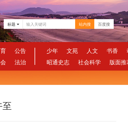
标题
站内搜
百度搜
教育
公告
少年
文苑
人文
书香
社会
法治
昭通史志
社会科学
版面推
午至