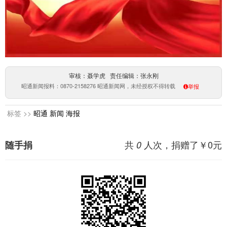
审核：聂学虎 责任编辑：张永刚
昭通新闻报料：0870-2158276 昭通新闻网，未经授权不得转载
举报
标签 >>
昭通
新闻
海报
共
人次，捐赠了￥
0
元
随手捐
0