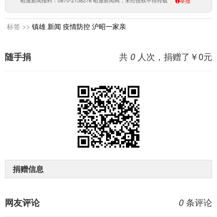
昭通新闻报料：0870-2158276 昭通新闻网，未经授权不得转载
举报
标签 >>
镇雄
新闻
疫情防控
沪昭一家亲
共
人次，捐赠了￥
0
元
随手捐
0
捐赠信息
条评论
网友评论
0