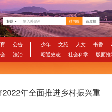
标题
站内搜
百度搜
教育
公告
少年
文苑
人文
书香
社会
法治
昭通史志
社会科学
版面推
2022年全面推进乡村振兴重