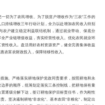
一切为了农民增收、为了脱贫户增收作为“三农”工作的
人口持续增收三年行动计划，全力以赴增加农民收入特别
与农户建立稳定利益联结机制，通过就业带动、保底分
享全产业链增值收益，夯实经营性收入。优化农民就业环
工资性收入。盘活用好农村资源资产，健全完善集体收益
农惠农富农财政投入，保障转移性收入。
硬措施。严格落实耕地保护党政同责要求，按照耕地和永
发边界的顺序，统筹划定落实三条控制线，把耕地保有量
位置逐级分解下达，签订耕地保护目标责任书，作为刚性
责。坚决遏制耕地“非农化”、基本农田“非粮化”，制定出