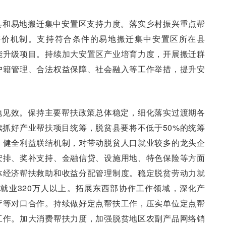
县和易地搬迁集中安置区支持力度。落实乡村振兴重点帮
评价机制。支持符合条件的易地搬迁集中安置区所在县
能升级项目。持续加大安置区产业培育力度，开展搬迁群
户籍管理、合法权益保障、社会融入等工作举措，提升安
地见效。保持主要帮扶政策总体稳定，细化落实过渡期各
抓好产业帮扶项目统筹，脱贫县要将不低于50%的统筹
。健全利益联结机制，对带动脱贫人口就业较多的龙头企
安排、奖补支持、金融信贷、设施用地、特色保险等方面
体经济帮扶救助和收益分配管理制度。稳定脱贫劳动力就
移就业320万人以上。拓展东西部协作工作领域，深化产
疗等对口合作。持续做好定点帮扶工作，压实单位定点帮
工作。加大消费帮扶力度，加强脱贫地区农副产品网络销