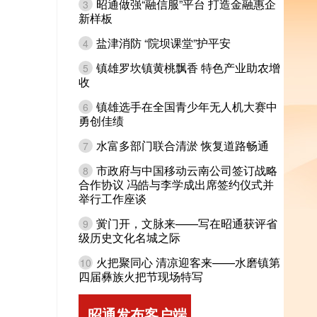
昭通做强“融信服”平台 打造金融惠企
3
新样板
盐津消防 “院坝课堂”护平安
4
镇雄罗坎镇黄桃飘香 特色产业助农增
5
收
镇雄选手在全国青少年无人机大赛中
6
勇创佳绩
水富多部门联合清淤 恢复道路畅通
7
市政府与中国移动云南公司签订战略
8
合作协议 冯皓与李学成出席签约仪式并
举行工作座谈
黉门开，文脉来——写在昭通获评省
9
级历史文化名城之际
火把聚同心 清凉迎客来——水磨镇第
10
四届彝族火把节现场特写
昭通发布客户端