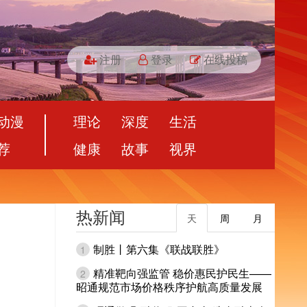
注册
登录
在线投稿
动漫
理论
深度
生活
荐
健康
故事
视界
热新闻
天
周
月
制胜丨第六集《联战联胜》
1
精准靶向强监管 稳价惠民护民生——
2
昭通规范市场价格秩序护航高质量发展