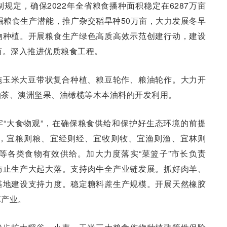
规定，确保2022年全省粮食播种面积稳定在6287万亩
挖掘粮食生产潜能，推广杂交稻旱种50万亩，大力发展冬早
物种植。开展粮食生产绿色高质高效示范创建行动，建设
亩。深入推进优质粮食工程。
施玉米大豆带状复合种植、粮豆轮作、粮油轮作。大力开
油茶、澳洲坚果、油橄榄等木本油料的开发利用。
“大食物观”，在确保粮食供给和保护好生态环境的前提
，宜粮则粮、宜经则经、宜牧则牧、宜渔则渔、宜林则
等各类食物有效供给。加大力度落实“菜篮子”市长负责
防止生产大起大落。支持肉牛全产业链发展。抓好肉羊、
基地建设支持力度。稳定糖料蔗生产规模。开展天然橡胶
草产业。