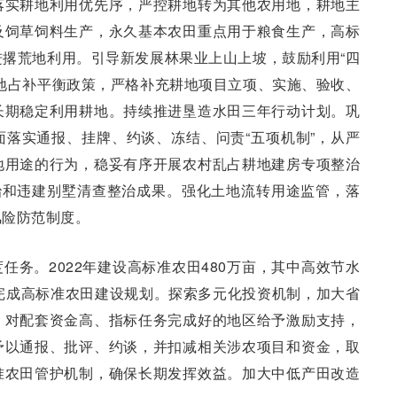
落实耕地利用优先序，严控耕地转为其他农用地，耕地主
及饲草饲料生产，永久基本农田重点用于粮食生产，高标
撂荒地利用。引导新发展林果业上山上坡，鼓励利用“四
地占补平衡政策，严格补充耕地项目立项、实施、验收、
长期稳定利用耕地。持续推进垦造水田三年行动计划。巩
落实通报、挂牌、约谈、冻结、问责“五项机制”，从严
地用途的行为，稳妥有序开展农村乱占耕地建房专项整治
治和违建别墅清查整治成果。强化土地流转用途监管，落
风险防范制度。
任务。2022年建设高标准农田480万亩，其中高效节水
完成高标准农田建设规划。探索多元化投资机制，加大省
，对配套资金高、指标任务完成好的地区给予激励支持，
予以通报、批评、约谈，并扣减相关涉农项目和资金，取
准农田管护机制，确保长期发挥效益。加大中低产田改造