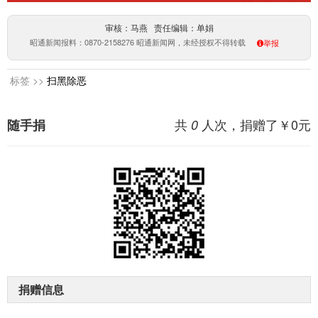
审核：马燕 责任编辑：单娟
昭通新闻报料：0870-2158276 昭通新闻网，未经授权不得转载
举报
标签 >>
扫黑除恶
共
人次，捐赠了￥
0
元
随手捐
0
捐赠信息