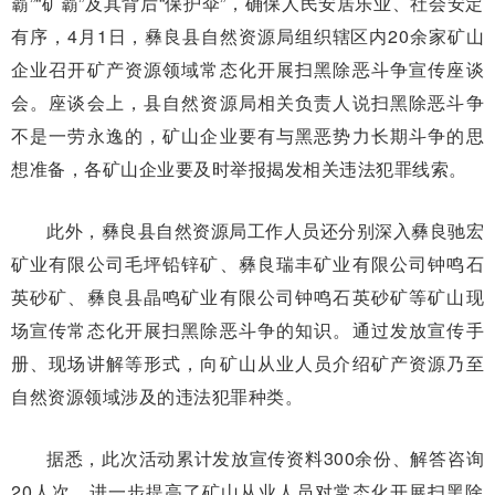
霸”“矿霸”及其背后“保护伞”，确保人民安居乐业、社会安定
有序，4月1日，彝良县自然资源局组织辖区内20余家矿山
企业召开矿产资源领域常态化开展扫黑除恶斗争宣传座谈
会。座谈会上，县自然资源局相关负责人说扫黑除恶斗争
不是一劳永逸的，矿山企业要有与黑恶势力长期斗争的思
想准备，各矿山企业要及时举报揭发相关违法犯罪线索。
此外，彝良县自然资源局工作人员还分别深入彝良驰宏
矿业有限公司毛坪铅锌矿、彝良瑞丰矿业有限公司钟鸣石
英砂矿、彝良县晶鸣矿业有限公司钟鸣石英砂矿等矿山现
场宣传常态化开展扫黑除恶斗争的知识。通过发放宣传手
册、现场讲解等形式，向矿山从业人员介绍矿产资源乃至
自然资源领域涉及的违法犯罪种类。
据悉，此次活动累计发放宣传资料300余份、解答咨询
20人次，进一步提高了矿山从业人员对常态化开展扫黑除