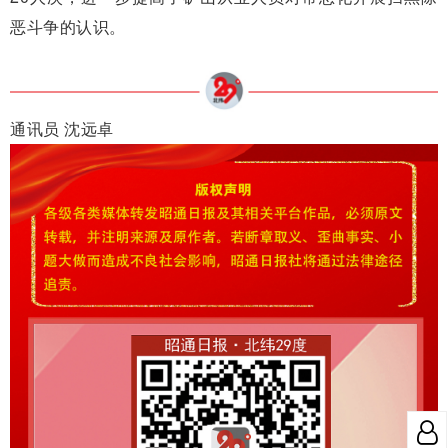
恶斗争的认识。
通讯员 沈远卓