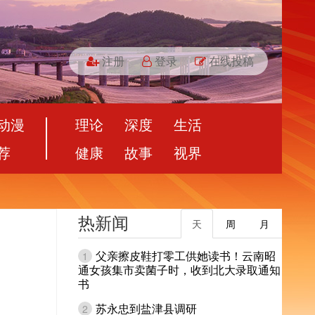
注册
登录
在线投稿
动漫
理论
深度
生活
荐
健康
故事
视界
热新闻
天
周
月
父亲擦皮鞋打零工供她读书！云南昭
1
通女孩集市卖菌子时，收到北大录取通知
书
苏永忠到盐津县调研
2