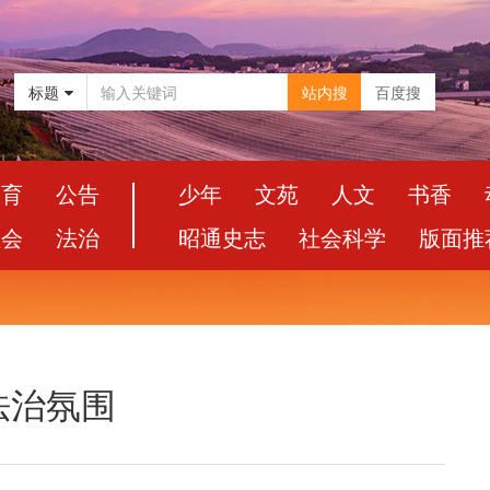
标题
站内搜
百度搜
教育
公告
少年
文苑
人文
书香
社会
法治
昭通史志
社会科学
版面推
法治氛围