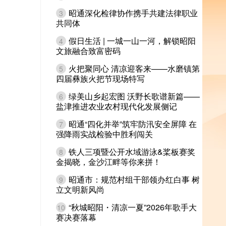
昭通深化检律协作携手共建法律职业
3
共同体
假日生活 | 一城一山一河，解锁昭阳
4
文旅融合致富密码
火把聚同心 清凉迎客来——水磨镇第
5
四届彝族火把节现场特写
绿美山乡起宏图 沃野长歌谱新篇——
6
盐津推进农业农村现代化发展侧记
昭通“四化并举”筑牢防汛安全屏障 在
7
强降雨实战检验中胜利闯关
铁人三项暨公开水域游泳&桨板赛奖
8
金揭晓，金沙江畔等你来拼！
昭通市：规范村组干部领办红白事 树
9
立文明新风尚
“秋城昭阳・清凉一夏”2026年歌手大
10
赛决赛落幕