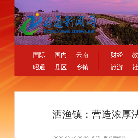
国际
国内
云南
财经
昭通
县区
乡镇
旅游
洒渔镇：营造浓厚
2022-03-16 09:39
来源：昭通新闻网