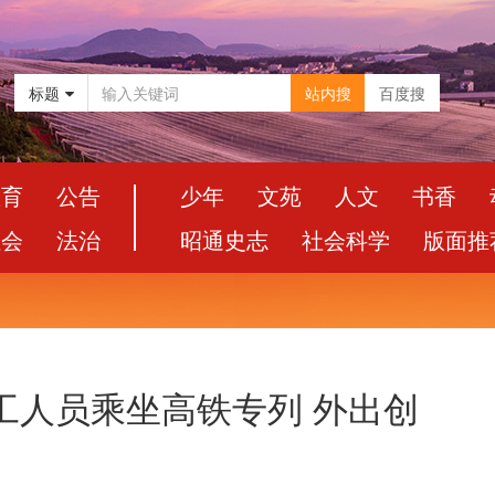
标题
站内搜
百度搜
教育
公告
少年
文苑
人文
书香
社会
法治
昭通史志
社会科学
版面推
务工人员乘坐高铁专列 外出创