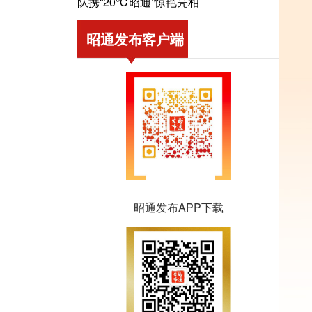
队携“20℃昭通”惊艳亮相
昭通发布客户端
昭通发布APP下载