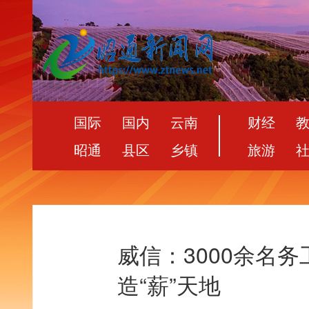
国际
国内
云南
财经
昭通
县区
乡镇
旅游
威信：3000余名
造“薪”天地