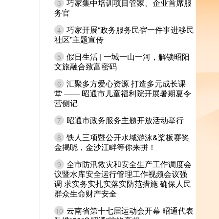
巧家集中培训项目管家、企业首席服
3
务官
巧家开展“政务服务民宿一件事进移民
4
社区”主题宣传
假日生活 | 一城一山一河，解锁昭阳
5
文旅融合致富密码
汇聚多方爱心资源 打造多元成长课
6
堂 —— 昭通市儿童福利院开展暑期夏令
营侧记
昭通市政务服务主题开放活动举行
7
铁人三项暨公开水域游泳&桨板赛奖
8
金揭晓，金沙江畔等你来拼！
全市防汛救灾和安全生产工作调度会
9
议暨水库安全运行管理工作视频会议强
调 求实务实扎实落实防范措施 确保人民
群众生命财产安全
云南省第十七届运动会开幕 昭通代表
10