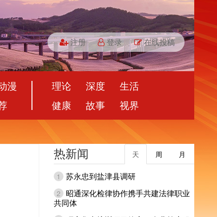
注册
登录
在线投稿
动漫
理论
深度
生活
荐
健康
故事
视界
热新闻
天
周
月
苏永忠到盐津县调研
1
昭通深化检律协作携手共建法律职业
2
共同体