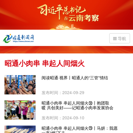
导航
昭通小肉串 串起人间烟火
阅读昭通·视界丨昭通人的“三管”情结
发布时间：2024-09-29
昭通小肉串 串起人间烟火㉚丨抱团取
暖 共创美好——记昭通小肉串发展协会
发布时间：2024-09-10
昭通小肉串 串起人间烟火㉙丨马妍：我愿
一直“烤”下去