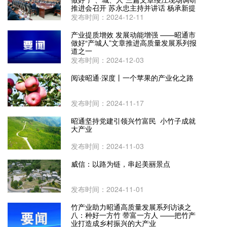
推进会召开 苏永忠主持并讲话 杨承新提
工作要求
发布时间：2024-12-11
产业提质增效 发展动能增强 ——昭通市
做好“产城人”文章推进高质量发展系列报
道之一
发布时间：2024-12-03
阅读昭通·深度丨一个苹果的产业化之路
发布时间：2024-11-17
昭通坚持党建引领兴竹富民 小竹子成就
大产业
发布时间：2024-11-03
威信：以路为链，串起美丽景点
发布时间：2024-11-01
竹产业助力昭通高质量发展系列访谈之
八：种好一方竹 带富一方人 ——把竹产
业打造成乡村振兴的大产业