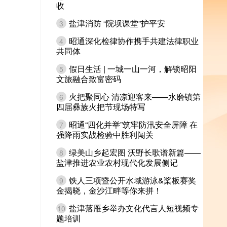
收
盐津消防 “院坝课堂”护平安
3
昭通深化检律协作携手共建法律职业
4
共同体
假日生活 | 一城一山一河，解锁昭阳
5
文旅融合致富密码
火把聚同心 清凉迎客来——水磨镇第
6
四届彝族火把节现场特写
昭通“四化并举”筑牢防汛安全屏障 在
7
强降雨实战检验中胜利闯关
绿美山乡起宏图 沃野长歌谱新篇——
8
盐津推进农业农村现代化发展侧记
铁人三项暨公开水域游泳&桨板赛奖
9
金揭晓，金沙江畔等你来拼！
盐津落雁乡举办文化代言人短视频专
10
题培训