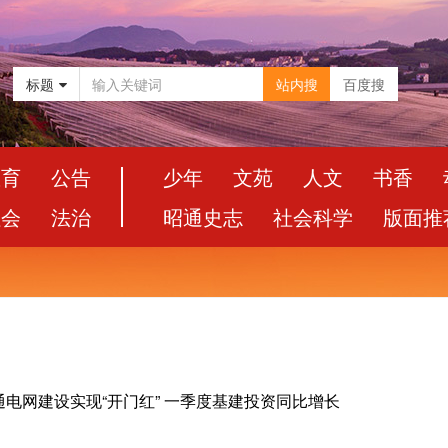
标题
站内搜
百度搜
教育
公告
少年
文苑
人文
书香
社会
法治
昭通史志
社会科学
版面推
 昭通电网建设实现“开门红” 一季度基建投资同比增长