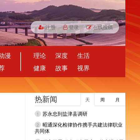
注册
登录
在线投稿
动漫
理论
深度
生活
荐
健康
故事
视界
热新闻
天
周
月
苏永忠到盐津县调研
1
昭通深化检律协作携手共建法律职业
2
共同体