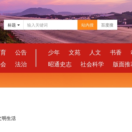
标题
站内搜
百度搜
教育
公告
少年
文苑
人文
书香
社会
法治
昭通史志
社会科学
版面推
文明生活