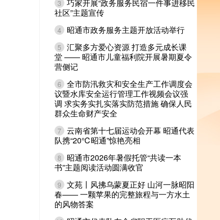
巧家开展“政务服务民宿一件事进移民
3
社区”主题宣传
昭通市政务服务主题开放活动举行
4
汇聚多方爱心资源 打造多元成长课
5
堂 —— 昭通市儿童福利院开展暑期夏令
营侧记
全市防汛救灾和安全生产工作调度会
6
议暨水库安全运行管理工作视频会议强
调 求实务实扎实落实防范措施 确保人民
群众生命财产安全
云南省第十七届运动会开幕 昭通代表
7
队携“20℃昭通”惊艳亮相
昭通市2026年暑假托管“共读一本
8
书”主题阅读活动圆满收官
文苑丨风拂乌蒙夏正好 山河一脉昭阳
9
春—— 一颗苹果的完整旅程与一方水土
的风物答案