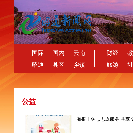
国际
国内
云南
财经
昭通
县区
乡镇
旅游
公益
海报丨矢志志愿服务 共享