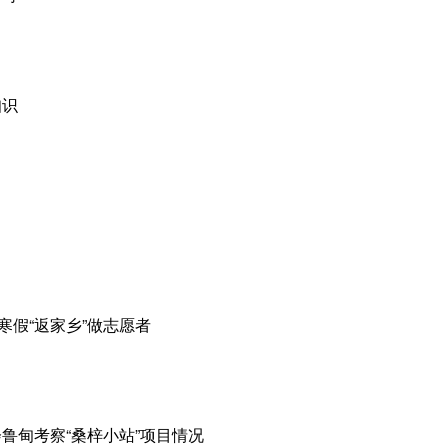
知识
寒假“返家乡”做志愿者
鲁甸考察“桑梓小站”项目情况