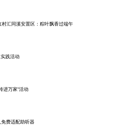
缸村汇同溪安置区：粽叶飘香过端午
人实践活动
传进万家”活动
人免费适配助听器