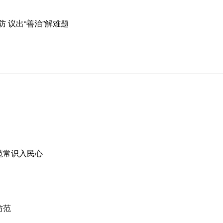
防 议出“善治”解难题
范常识入民心
防范