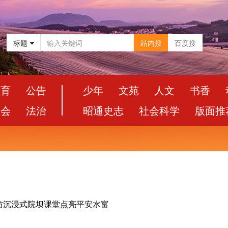
标题
站内搜
百度搜
教育
公告
少年
文苑
人文
书香
社会
法治
昭通史志
社会科学
版面推
防沉浸式院坝课堂点亮平安水富