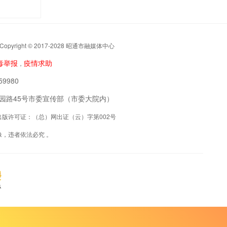
t © 2017-2028 昭通市融媒体中心
毒举报
疫情求助
，
9980
阳区公园路45号市委宣传部（市委大院内）
联网出版许可证：（总）网出证（云）字第002号
，违者依法必究 。