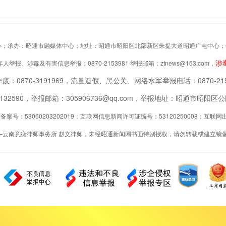
办：昭通市融媒体中心；地址：昭通市昭阳区北部新区朱提大道昭通广电中心；Copyrigh
涉
举报、涉毒及有害信息举报：0870-2153981 举报邮箱：ztnews@163.com，
废：0870-3191969，流量造假、黑公关、网络水军举报电话：0870-215
2132590，举报邮箱：305906736@qq.com，举报地址：昭通市昭
案号：53060203202019；互联网信息新闻许可证编号：53120250008；互
—云南意衡律师事务所 赵文律师，未经昭通新闻网书面特别授权，请勿转载或建立镜像