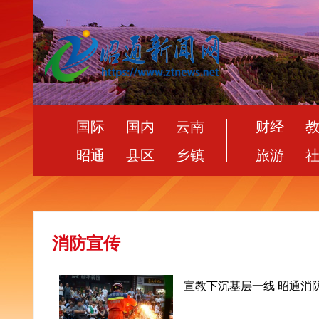
国际
国内
云南
财经
昭通
县区
乡镇
旅游
消防宣传
宣教下沉基层一线 昭通消