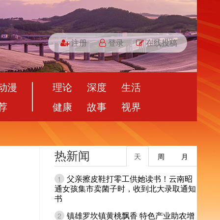
注册
登录
在线投稿
动漫
理论
深度
生活
荐
健康
故事
视界
热新闻
天
周
月
父亲擦皮鞋打零工供她读书！云南昭
1
通女孩集市卖菌子时，收到北大录取通知
书
镇雄罗坎镇黄桃飘香 特色产业助农增
2