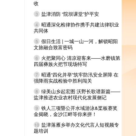
收
盐津消防 “院坝课堂”护平安
3
昭通深化检律协作携手共建法律职业
4
共同体
假日生活 | 一城一山一河，解锁昭阳
5
文旅融合致富密码
火把聚同心 清凉迎客来——水磨镇第
6
四届彝族火把节现场特写
昭通“四化并举”筑牢防汛安全屏障 在
7
强降雨实战检验中胜利闯关
绿美山乡起宏图 沃野长歌谱新篇——
8
盐津推进农业农村现代化发展侧记
铁人三项暨公开水域游泳&桨板赛奖
9
金揭晓，金沙江畔等你来拼！
盐津落雁乡举办文化代言人短视频专
10
题培训