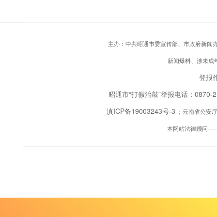
主办：中共昭通市委宣传部、市政府新闻办；承
新闻爆料、涉未成年人
登报作
昭通市“打假治敲”举报电话：0870-
滇ICP备19003243号-3
；云南省公安厅备
本网站法律顾问—