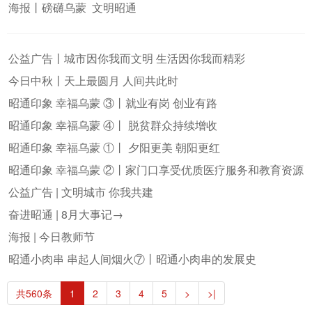
海报丨磅礴乌蒙 文明昭通
公益广告丨城市因你我而文明 生活因你我而精彩
今日中秋丨天上最圆月 人间共此时
昭通印象 幸福乌蒙 ③丨就业有岗 创业有路
昭通印象 幸福乌蒙 ④丨 脱贫群众持续增收
昭通印象 幸福乌蒙 ①丨 夕阳更美 朝阳更红
昭通印象 幸福乌蒙 ②丨家门口享受优质医疗服务和教育资源
公益广告 | 文明城市 你我共建
奋进昭通 | 8月大事记→
海报 | 今日教师节
昭通小肉串 串起人间烟火⑦丨昭通小肉串的发展史
共560条
1
2
3
4
5
>
>|