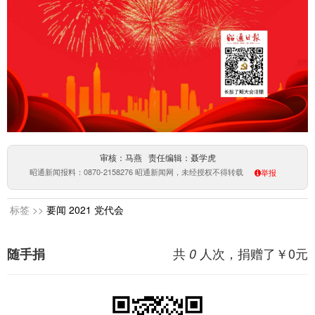
审核：马燕 责任编辑：聂学虎
昭通新闻报料：0870-2158276 昭通新闻网，未经授权不得转载
举报
标签 >>
要闻
2021
党代会
共
人次，捐赠了￥
0
元
随手捐
0