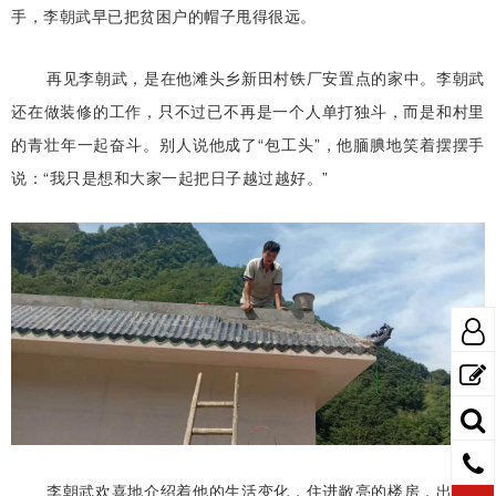
手，李朝武早已把贫困户的帽子甩得很远。
再见李朝武，是在他滩头乡新田村铁厂安置点的家中。李朝武
还在做装修的工作，只不过已不再是一个人单打独斗，而是和村里
的青壮年一起奋斗。别人说他成了“包工头”，他腼腆地笑着摆摆手
说：“我只是想和大家一起把日子越过越好。”
李朝武欢喜地介绍着他的生活变化，住进敞亮的楼房，出门就