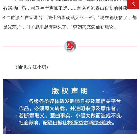
有活动广场，村卫生室离家不远……言谈间流露出自信的神采，与
4年前那个在宣讲台上怯生的李朝武大不一样。“现在都脱贫了，都
是光荣户，日子越来越有奔头了。”李朝武充满信心地说。
（通讯员 汪小琪）