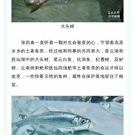
大头鲤
张四春一直怀着一颗对生命敬畏的心，守望着高原
水乡的土著鱼类。经过他和同事的共同努力，星云湖和
抚仙湖中的大头鲤、星云白鱼、抗浪鱼、杞麓鲤、花鲈
鲤、云南倒刺鲃和抚仙四须鲃等土著鱼类的命运才得以
改变，一些快要灭绝的鱼种，最终在保护基地留住了根
苗。