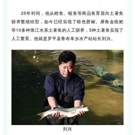
25年时间，他从鲤鱼、鲢鱼等商品鱼育苗向土著鱼
驯养繁殖
转型
，如今已经实现了暗色唇鲮、犀角金线鲃
等10多种珠江水系土著鱼的人工驯养，5种土著鱼实现了
人工繁育。他就是罗平县鲁布革乡水产站站长刘兴。
刘兴