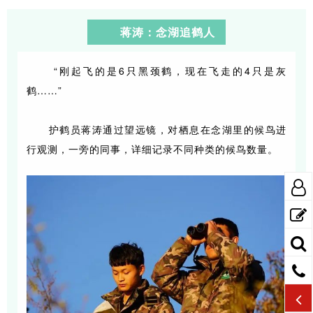
蒋涛：念湖追鹤人
“刚起飞的是6只黑颈鹤，现在飞走的4只是灰
鹤……”
护鹤员蒋涛通过望远镜，对栖息在念湖里的候鸟进
行观测，一旁的同事，详细记录不同种类的候鸟数量。