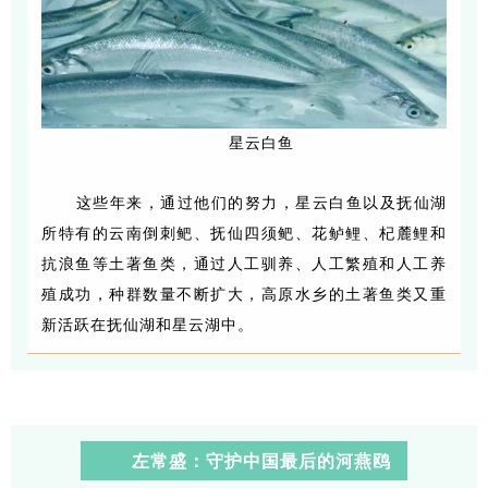
星云白鱼
这些年来，通过他们的努力，星云白鱼以及抚仙湖
所特有的云南倒刺鲃、抚仙四须鲃、花鲈鲤、杞麓鲤和
抗浪鱼等土著鱼类，通过人工驯养、人工繁殖和人工养
殖成功，种群数量不断扩大，高原水乡的土著鱼类又重
新活跃在抚仙湖和星云湖中。
左常盛：守护中国最后的河燕鸥