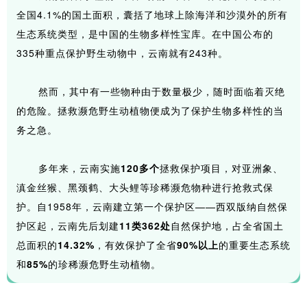
全国4.1%的国土面积，囊括了地球上除海洋和沙漠外的所有
生态系统类型，是中国的生物多样性宝库。在中国公布的
335种重点保护野生动物中，云南就有243种。
然而，其中有一些物种由于数量极少，随时面临着灭绝
的危险。拯救濒危野生动植物便成为了保护生物多样性的当
务之急。
多年来，云南实施
120多个
拯救保护项目，对亚洲象、
滇金丝猴、黑颈鹤、大头鲤等珍稀濒危物种进行抢救式保
护。自1958年，云南建立第一个保护区——西双版纳自然保
护区起，云南先后划建
11类362处
自然保护地，占全省国土
总面积的
14.32%
，有效保护了全省
90%以上
的重要生态系统
和
85%
的珍稀濒危野生动植物。