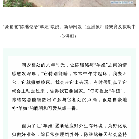
“象爸爸”陈继铭给“羊妞”喂奶。新华网发（亚洲象种源繁育及救助中
心供图）
朝夕相处的六年时光，让陈继铭与“羊妞”之间的情
感愈发深厚，“它特别能睡，常常中午才起床，我去叫
它，它就撒娇赖床。我会带它出去玩，有时候到点了它
就会主动走过来，告诉我它要回家。”每每提及“羊妞”，
陈继铭总能细数出许多与它相处的点滴，很是自豪地
将“羊妞”的聪明和可爱炫耀一番。
但为了让“羊妞”逐渐适应野外生存环境，为野化放
归做好准备，除日常护理饲养外，陈继铭每天都会坚持