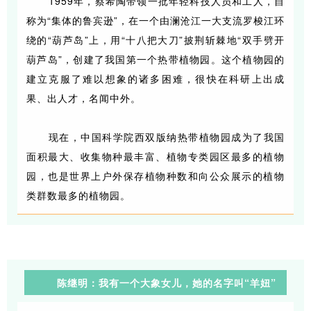
1959年，蔡希陶带领一批年轻科技人员和工人，自
称为“集体的鲁宾逊”，在一个由澜沧江一大支流罗梭江环
绕的“葫芦岛”上，用“十八把大刀”披荆斩棘地“双手劈开
葫芦岛”，创建了我国第一个热带植物园。这个植物园的
建立克服了难以想象的诸多困难，很快在科研上出成
果、出人才，名闻中外。
现在，中国科学院西双版纳热带植物园成为了我国
面积最大、收集物种最丰富、植物专类园区最多的植物
园，也是世界上户外保存植物种数和向公众展示的植物
类群数最多的植物园。
陈继明：
我有一个大象女儿，她的名字叫“羊妞”