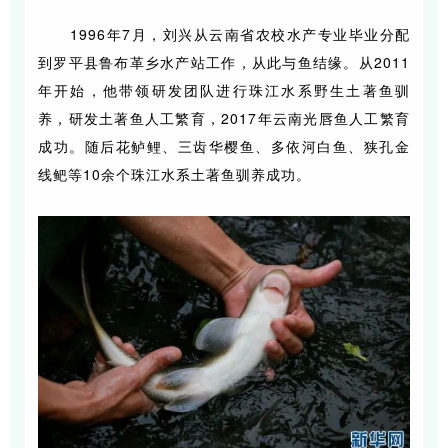
1996年7月，刘兴从云南省农校水产专业毕业分配
到罗平县鲁布革乡水产站工作，从此与鱼结缘。从2011
年开始，他带领研发团队进行珠江水系野生土著鱼驯
养，研发土著鱼人工繁育，2017年云南光唇鱼人工繁育
成功。随后花鲈鲤、三齿华樱鱼、多依河白鱼、狭孔金
线鲃等10余个珠江水系土著鱼驯养成功。