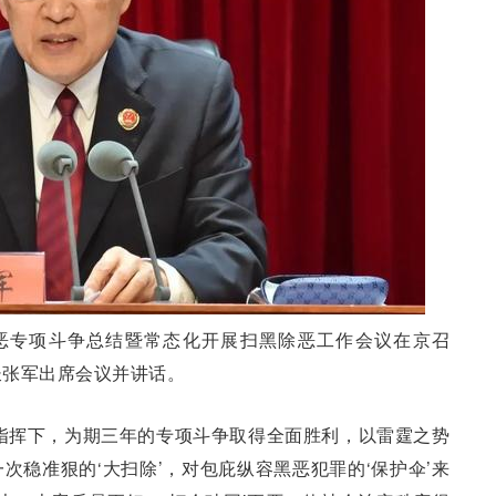
除恶专项斗争总结暨常态化开展扫黑除恶工作会议在京召
长张军出席会议并讲话。
指挥下，为期三年的专项斗争取得全面胜利，以雷霆之势
次稳准狠的‘大扫除’，对包庇纵容黑恶犯罪的‘保护伞’来