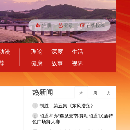
注册
登录
在线投稿
动漫
理论
深度
生活
荐
健康
故事
视界
热新闻
天
周
月
制胜丨第五集《东风浩荡》
1
昭通举办“遇见云南·舞动昭通”民族特
2
色广场舞大赛