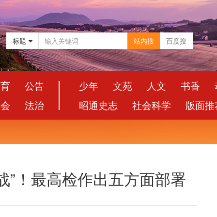
标题
站内搜
百度搜
教育
公告
少年
文苑
人文
书香
社会
法治
昭通史志
社会科学
版面推
战”！最高检作出五方面部署