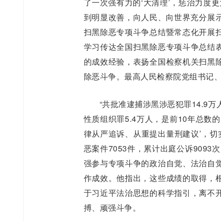
了一次强有力的‘大清理’，惩治力度
到明显改善，向人民、向世界充分展示
扫黑除恶专项斗争总结暨常态化开展
学习传达全国扫黑除恶专项斗争总结
的成效经验，表扬全国检察机关扫黑
除恶斗争。最高人民检察院党组书记
“共批准逮捕涉黑涉恶犯罪14.9
性质组织罪5.4万人，是前10年总数的
律从严追诉、从重提出量刑建议’，切
恶案件7053件，累计出庭公诉9093
强参与专项斗争的政治自觉、法治自
作成效。他指出，这些成绩的取得，
于习近平法治思想的科学指引，离不
搏、顽强斗争。