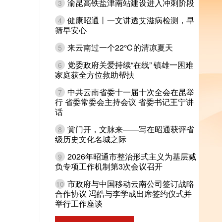
渝昆高铁盐津南站建设进入冲刺阶段
3
健康昭通丨一文讲透艾滋病检测，早
4
筛早安心
来云南过一个22℃的清凉夏天
5
党委政府关爱持续“在线” 镇雄一困难
6
家庭获全方位救助帮扶
中共云南省委十一届十次全会在昆举
7
行 省委常委会主持会议 省委书记王宁讲
话
黉门开，文脉来——写在昭通获评省
8
级历史文化名城之际
2026年昭通市整治形式主义为基层减
9
负专项工作机制第3次会议召开
市政府与中国移动云南公司签订战略
10
合作协议 冯皓与李学成出席签约仪式并
举行工作座谈