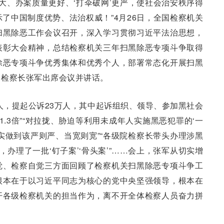
更大、办案质量更好、‘打伞破网’更严，使社会治安秩序得
了中国制度优势、法治权威！”4月26日，全国检察机关
扫黑除恶工作会议召开，深入学习贯彻习近平法治思想，
表彰大会精神，总结检察机关三年扫黑除恶专项斗争取得
除恶专项斗争优秀集体和优秀个人，部署常态化开展扫黑
、检察长张军出席会议并讲话。
万人，提起公诉23万人，其中起诉组织、领导、参加黑社会
1.3倍”“对拉拢、胁迫等利用未成年人实施黑恶犯罪的‘一
实做到该严则严、当宽则宽”“各级院检察长带头办理涉黑
次，办理了一批‘钉子案’‘骨头案’”……会上，张军从切实增
觉、检察自觉三方面回顾了检察机关扫黑除恶专项斗争工
根本在于以习近平同志为核心的党中央坚强领导，根本在
开各级检察机关的担当作为，离不开全体检察人员奋力拼