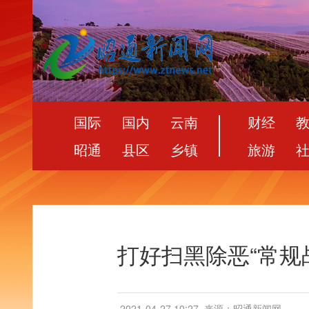
国际
国内
云南
财经
昭通
县区
乡镇
旅游
打好扫黑除恶“常规
2021-04-27 10:27
来源：昭通新闻网