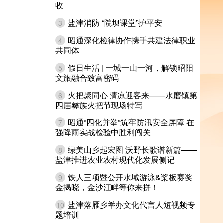
收
盐津消防 “院坝课堂”护平安
3
昭通深化检律协作携手共建法律职业
4
共同体
假日生活 | 一城一山一河，解锁昭阳
5
文旅融合致富密码
火把聚同心 清凉迎客来——水磨镇第
6
四届彝族火把节现场特写
昭通“四化并举”筑牢防汛安全屏障 在
7
强降雨实战检验中胜利闯关
绿美山乡起宏图 沃野长歌谱新篇——
8
盐津推进农业农村现代化发展侧记
铁人三项暨公开水域游泳&桨板赛奖
9
金揭晓，金沙江畔等你来拼！
盐津落雁乡举办文化代言人短视频专
10
题培训