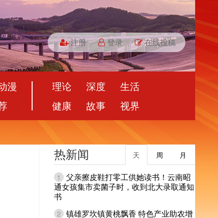
注册
登录
在线投稿
动漫
理论
深度
生活
荐
健康
故事
视界
热新闻
天
周
月
父亲擦皮鞋打零工供她读书！云南昭
1
通女孩集市卖菌子时，收到北大录取通知
书
镇雄罗坎镇黄桃飘香 特色产业助农增
2