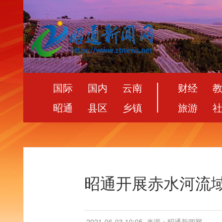
国际
国内
云南
财经
昭通
县区
乡镇
旅游
昭通开展赤水河流
2021-06-03 10:05
来源：昭通新闻网