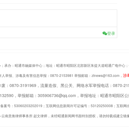
登录
办：昭通市融媒体中心；地址：昭通市昭阳区北部新区朱提大道昭通广电中心；Copyrigh
涉
举报、涉毒及有害信息举报：0870-2153981 举报邮箱：ztnews@163.com，
废：0870-3191969，流量造假、黑公关、网络水军举报电话：0870-215
2132590，举报邮箱：305906736@qq.com，举报地址：昭通市昭
案号：53060203202019；互联网信息新闻许可证编号：53120250008；互
—云南意衡律师事务所 赵文律师，未经昭通新闻网书面特别授权，请勿转载或建立镜像