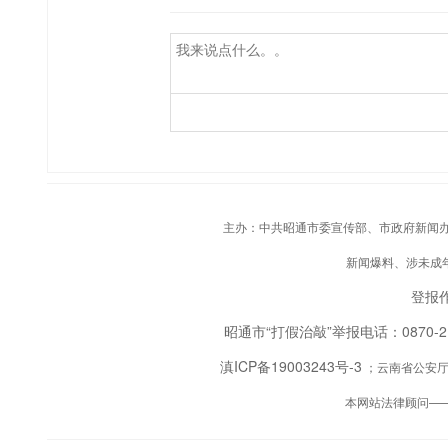
主办：中共昭通市委宣传部、市政府新闻办；承
新闻爆料、涉未成年人
登报作
昭通市“打假治敲”举报电话：0870-
滇ICP备19003243号-3
；云南省公安厅备
本网站法律顾问—