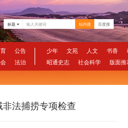
标题
站内搜
百度搜
教育
公告
少年
文苑
人文
书香
社会
法治
昭通史志
社会科学
版面推
域非法捕捞专项检查