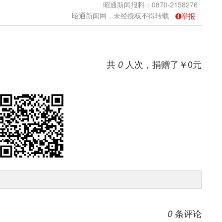
昭通新闻报料：0870-2158276
昭通新闻网，未经授权不得转载
举报
共
人次，捐赠了￥
0
元
0
条评论
0