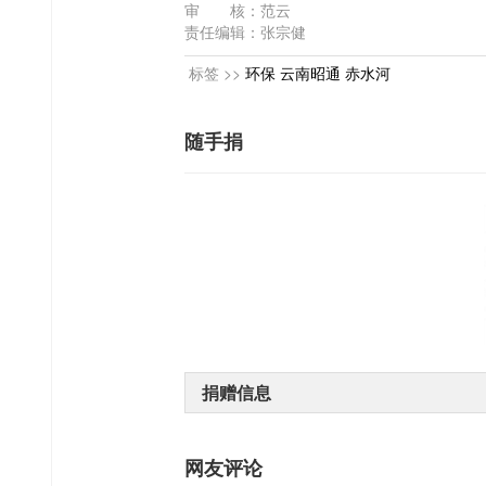
审 核：范云
责任编辑：张宗健
标签 >>
环保
云南昭通
赤水河
随手捐
捐赠信息
网友评论