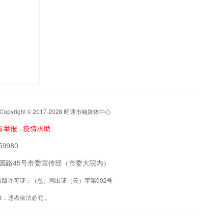
t © 2017-2028 昭通市融媒体中心
毒举报
疫情求助
，
9980
阳区公园路45号市委宣传部（市委大院内）
联网出版许可证：（总）网出证（云）字第002号
，违者依法必究 。