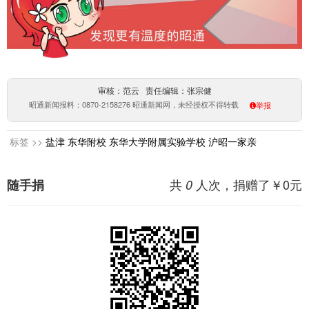
审核：范云 责任编辑：张宗健
昭通新闻报料：0870-2158276 昭通新闻网，未经授权不得转载
举报
标签 >>
盐津
东华附校
东华大学附属实验学校
沪昭一家亲
共
人次，捐赠了￥
0
元
随手捐
0