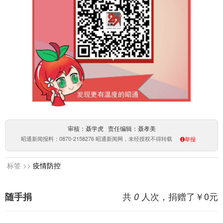
审核：聂学虎 责任编辑：聂孝美
昭通新闻报料：0870-2158276 昭通新闻网，未经授权不得转载
举报
标签 >>
疫情防控
共
人次，捐赠了￥
0
元
随手捐
0