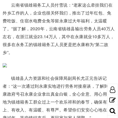
云南省镇雄籍务工人员付雪说：“老家这么牵挂我们在
外乡工作的人，企业也很关怀我们，推出了过年红包、免
费吃饭、住宿水电费全免等留永康过大年福利，太温暖
了。”据了解，2020年，云南省镇雄县输出劳务人员40万人
左右，在浙江就业23.14万人，其中在永康就业10多万人，
很多在永务工的镇雄籍务工人员更是把永康称为“第二故
乡”。
镇雄县人力资源和社会保障局副局长尤正元告诉记
者：“这一次通过到永康实地进行劳务对接座谈，了解到永
康政府号召永康企业拿出真金白银，全心全意、用心用力
地为镇雄籍务工群众过上一个欢乐祥和的春节，确保有班
上、有收入、有温暖、有尊严。希望你们安安心心地在永
康过年，等疫情结束后，再回家与家人团聚。”