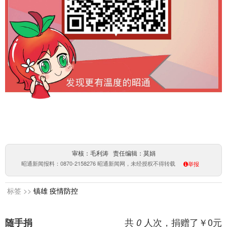
审核：毛利涛 责任编辑：莫娟
昭通新闻报料：0870-2158276 昭通新闻网，未经授权不得转载
举报
标签 >>
镇雄
疫情防控
共
人次，捐赠了￥
0
元
随手捐
0