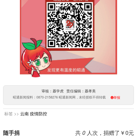
审核：聂学虎 责任编辑：聂孝美
昭通新闻报料：0870-2158276 昭通新闻网，未经授权不得转载
举报
标签 >>
云南
疫情防控
共
人次，捐赠了￥
0
元
随手捐
0