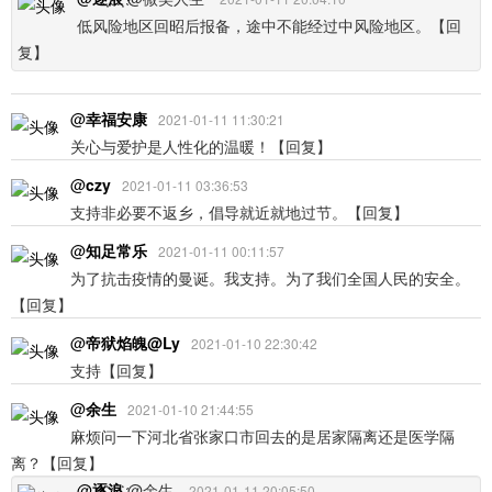
低风险地区回昭后报备，途中不能经过中风险地区。
【回
复】
@
幸福安康
2021-01-11 11:30:21
关心与爱护是人性化的温暖！
【回复】
@
czy
2021-01-11 03:36:53
支持非必要不返乡，倡导就近就地过节。
【回复】
@
知足常乐
2021-01-11 00:11:57
为了抗击疫情的曼诞。我支持。为了我们全国人民的安全。
【回复】
@
帝狱焰魄@Ly
2021-01-10 22:30:42
支持
【回复】
@
余生
2021-01-10 21:44:55
麻烦问一下河北省张家口市回去的是居家隔离还是医学隔
离？
【回复】
@
逐҉浪҉
@余生
2021-01-11 20:05:50