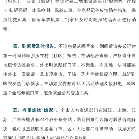
（码头）、宾馆（酒店）等场所要主动配合落实好“健康码”“行程
卡”扫码亮码、体温检测、佩戴口罩、信息登记等疫情防控措施，保
持社交距离，保留车票机票，到家后及时对随身物品表面进行消
毒。
四、到家后及时报告。
不论您是从哪里来，到昭后请务必记住
第一时间到家乡所在村（社区）报告，主动配合查验，严格遵守当
地疫情防控要求，外出时佩戴好口罩，不聚集、不扎堆，尽可能减
少外出。回家后一旦出现发热、干咳、乏力等症状应立即、就近到
医院发热门诊就诊，主动如实告知近14天活动轨迹及接触史。就医
途中全程佩戴口罩，避免乘坐公共交通工具。
五、有困难找“娘家”。
全市人力资源部门在浙江、上海、江
苏、广东等地设有24个驻外服务站，遇到困难可以随时联系咨询解
决，也可以直接联系各县（市、区）人社部门寻求帮助，联系方式
可通过扫码关注“昭通人社”微信公众号找到。