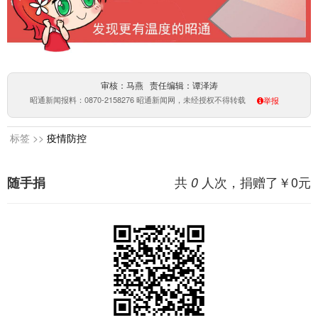
审核：马燕 责任编辑：谭泽涛
昭通新闻报料：0870-2158276 昭通新闻网，未经授权不得转载
举报
标签 >>
疫情防控
共
人次，捐赠了￥
0
元
随手捐
0