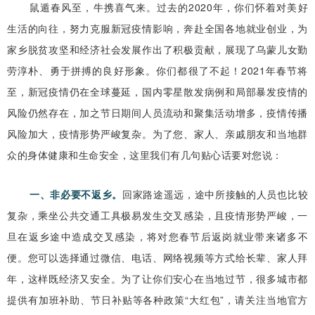
鼠遁春风至，牛携喜气来。过去的2020年，你们怀着对美好
生活的向往，努力克服新冠疫情影响，奔赴全国各地就业创业，为
家乡脱贫攻坚和经济社会发展作出了积极贡献，展现了乌蒙儿女勤
劳淳朴、勇于拼搏的良好形象。你们都很了不起！2021年春节将
至，新冠疫情仍在全球蔓延，国内零星散发病例和局部暴发疫情的
风险仍然存在，加之节日期间人员流动和聚集活动增多，疫情传播
风险加大，疫情形势严峻复杂。为了您、家人、亲戚朋友和当地群
众的身体健康和生命安全，这里我们有几句贴心话要对您说：
一、非必要不返乡。
回家路途遥远，途中所接触的人员也比较
复杂，乘坐公共交通工具极易发生交叉感染，且疫情形势严峻，一
旦在返乡途中造成交叉感染，将对您春节后返岗就业带来诸多不
便。您可以选择通过微信、电话、网络视频等方式给长辈、家人拜
年，这样既经济又安全。为了让你们安心在当地过节，很多城市都
提供有加班补助、节日补贴等各种政策“大红包”，请关注当地官方